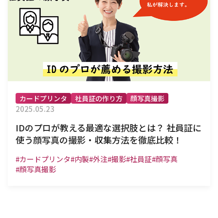
カードプリンタ
社員証の作り方
顔写真撮影
2025.05.23
IDのプロが教える最適な選択肢とは？ 社員証に
使う顔写真の撮影・収集方法を徹底比較！
#カードプリンタ
#内製
#外注
#撮影
#社員証
#顔写真
#顔写真撮影