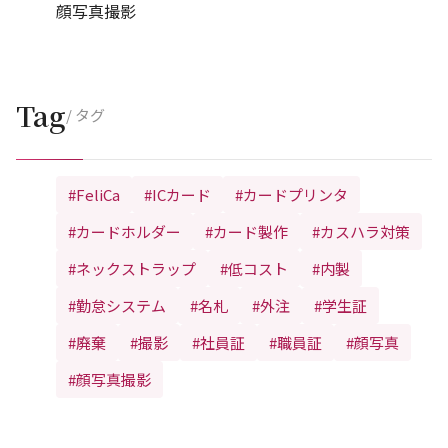
顔写真撮影
Tag
/ タグ
#FeliCa
#ICカード
#カードプリンタ
#カードホルダー
#カード製作
#カスハラ対策
#ネックストラップ
#低コスト
#内製
#勤怠システム
#名札
#外注
#学生証
#廃棄
#撮影
#社員証
#職員証
#顔写真
#顔写真撮影