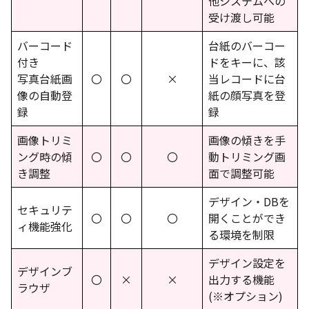
他システムへの
受け渡し可能
バーコード
台紙のバーコー
付き
ドをキーに、該
写真台紙画
〇
〇
×
当レコードに台
像の自動登
紙の顔写真を登
録
録
画像トリミ
画像の傾きを手
ング時の傾
〇
〇
〇
動トリミング画
き調整
面で調整可能
デザイン・DBを
セキュリテ
〇
〇
〇
開くことができ
ィ機能強化
る環境を制限
デザイン設定を
デザインブ
〇
×
×
出力する機能
ラウザ
(※オプション)