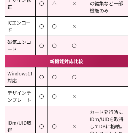
〇
△
×
の編集など一部
正
機能のみ
ICエンコー
〇
〇
×
ド
磁気エンコ
〇
〇
〇
ード
新機能対応比較
Windows11
〇
〇
〇
対応
デザインテ
〇
〇
×
ンプレート
カード発行時に
IDｍ/UIDを取得
IDm/UID取
〇
〇
×
してDBに格納。
得