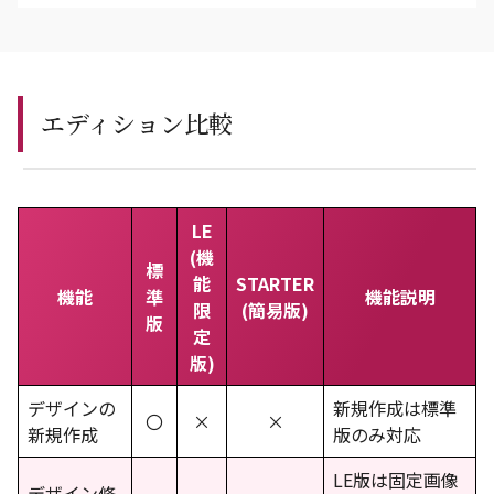
エディション比較
LE
(機
標
能
STARTER
機能
準
機能説明
限
(簡易版)
版
定
版)
デザインの
新規作成は標準
〇
×
×
新規作成
版のみ対応
LE版は固定画像
デザイン修