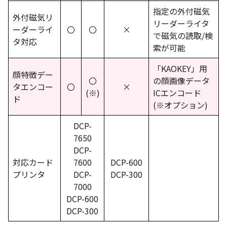
指定の外付磁気
外付磁気リ
リーダーライタ
ーダーライ
〇
〇
×
で磁気の読取/検
タ対応
索が可能
「KAOKEY」用
顔特徴デー
〇
の顔画像データ
タエンコー
〇
×
(※)
ICエンコード
ド
(※オプション)
DCP-
7650
DCP-
対応カード
7600
DCP-600
プリンタ
DCP-
DCP-300
7000
DCP-600
DCP-300