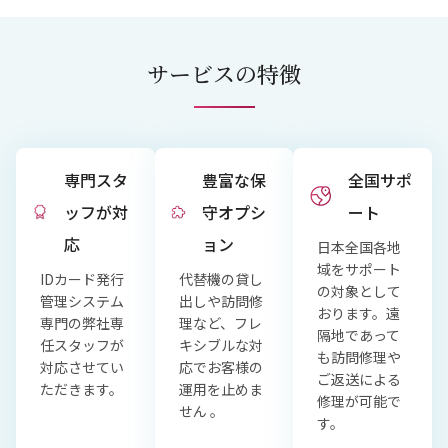
サービスの特徴
専門スタ
豊富な保
全国サポ
ッフが対
守オプシ
ート
応
ョン
日本全国各地
域をサポート
IDカード発行
代替機の貸し
の対象として
管理システム
出しや訪問修
おります。遠
専門の弊社専
理など、フレ
隔地であって
任スタッフが
キシブルな対
も訪問修理や
対応させてい
応でお客様の
ご返送による
ただきます。
運用を止めま
修理が可能で
せん 。
す。