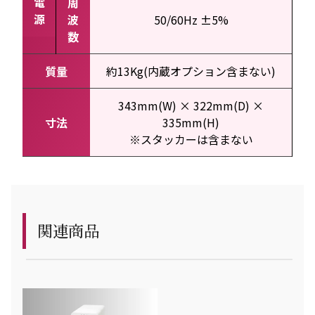
電
周
源
波
50/60Hz ±5%
数
質量
約13Kg(内蔵オプション含まない)
343mm(W) × 322mm(D) ×
寸法
335mm(H)
※スタッカーは含まない
関連商品