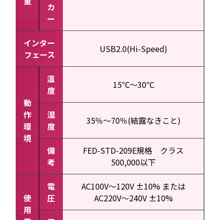
量
カ
ー
インター
USB2.0(Hi-Speed)
フェース
温
15℃～30℃
度
動
作
湿
35％～70％(結露なきこと)
環
度
境
備
FED-STD-209E規格 クラス
考
500,000以下
電
AC100V～120V ±10% または
使
圧
AC220V～240V ±10%
用