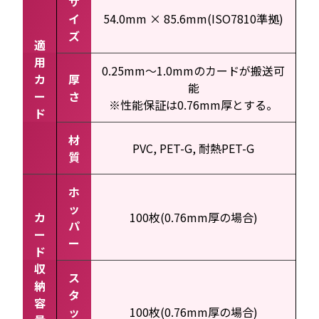
サ
イ
54.0mm × 85.6mm(ISO7810準拠)
ズ
適
用
0.25mm～1.0mmのカードが搬送可
カ
厚
能
ー
さ
※性能保証は0.76mm厚とする。
ド
材
PVC, PET-G, 耐熱PET-G
質
ホ
ッ
カ
100枚(0.76mm厚の場合)
パ
ー
ー
ド
収
ス
納
タ
容
ッ
100枚(0.76mm厚の場合)