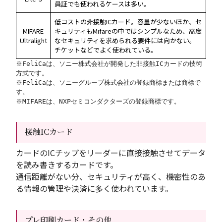
員証でも使われるケースは多い。
低コストの非接触ICカード。容量が少ないほか、セ
MIFARE
キュリティもMifareの中ではシンプルなため、高度
Ultralight
なセキュリティを求められる要件には向かない。
チケットなどでよく使われている。
※FeliCaは、ソニー株式会社が開発した非接触ICカードの技術
方式です。
※FeliCaは、ソニーグループ株式会社の登録商標または商標で
す。
※MIFAREは、NXPセミコンダクターズの登録商標です。
接触ICカード
カードのICチップをリーダーに直接接触させてデータ
を読み書きするカードです。
通信距離がない分、セキュリティが高く、機密性のあ
る情報の管理や決済に多く使われています。
プレ印刷カード・その他