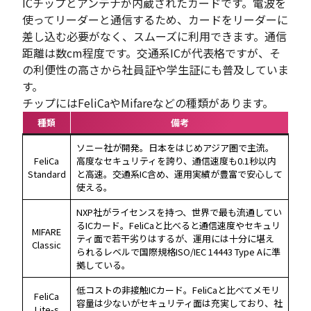
ICチップとアンテナが内蔵されたカードです。電波を
使ってリーダーと通信するため、カードをリーダーに
差し込む必要がなく、スムーズに利用できます。通信
距離は数cm程度です。交通系ICが代表格ですが、そ
の利便性の高さから社員証や学生証にも普及していま
す。
チップにはFeliCaやMifareなどの種類があります。
種類
備考
ソニー社が開発。日本をはじめアジア圏で主流。
FeliCa
高度なセキュリティを誇り、通信速度も0.1秒以内
Standard
と高速。交通系IC含め、運用実績が豊富で安心して
使える。
NXP社がライセンスを持つ、世界で最も流通してい
るICカード。FeliCaと比べると通信速度やセキュリ
MIFARE
ティ面で若干劣りはするが、運用には十分に堪え
Classic
られるレベルで国際規格ISO/IEC 14443 Type Aに準
拠している。
低コストの非接触ICカード。FeliCaと比べてメモリ
FeliCa
容量は少ないがセキュリティ面は充実しており、社
Lite-s