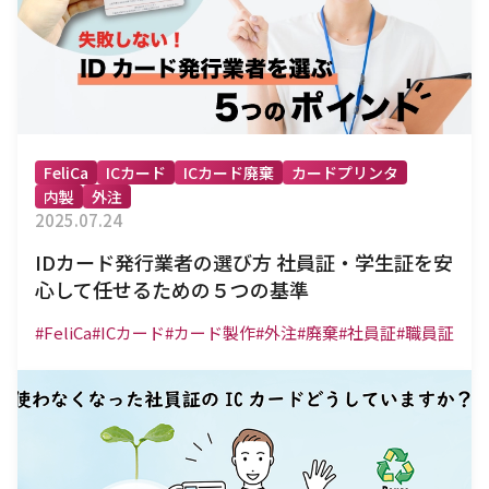
FeliCa
ICカード
ICカード廃棄
カードプリンタ
内製
外注
2025.07.24
IDカード発行業者の選び方 社員証・学生証を安
心して任せるための５つの基準
#FeliCa
#ICカード
#カード製作
#外注
#廃棄
#社員証
#職員証