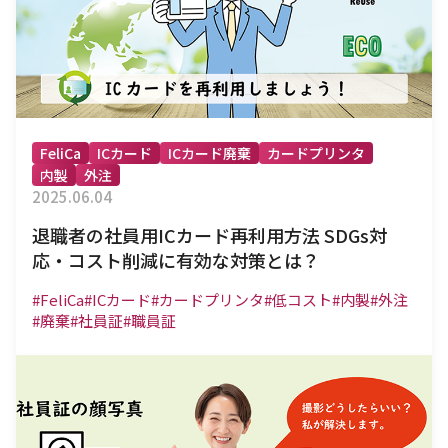
FeliCa
ICカード
ICカード廃棄
カードプリンタ
内製
外注
2025.06.04
退職者の社員用ICカード再利用方法 SDGs対
応・コスト削減に有効な対策とは？
#FeliCa
#ICカード
#カードプリンタ
#低コスト
#内製
#外注
#廃棄
#社員証
#職員証