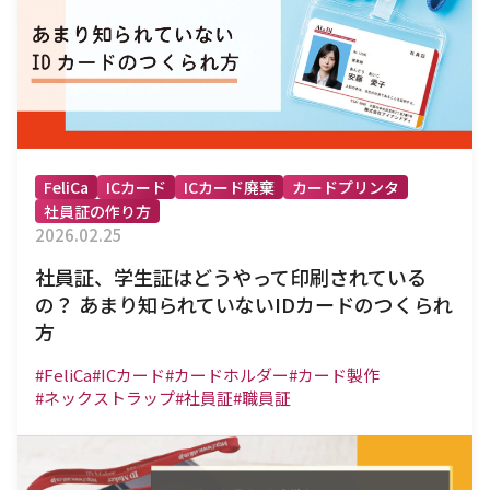
FeliCa
ICカード
ICカード廃棄
カードプリンタ
社員証の作り方
2026.02.25
社員証、学生証はどうやって印刷されている
の？ あまり知られていないIDカードのつくられ
方
#FeliCa
#ICカード
#カードホルダー
#カード製作
#ネックストラップ
#社員証
#職員証