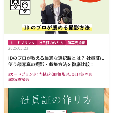
カードプリンタ
社員証の作り方
顔写真撮影
2025.05.23
IDのプロが教える最適な選択肢とは？ 社員証に
使う顔写真の撮影・収集方法を徹底比較！
#カードプリンタ
#内製
#外注
#撮影
#社員証
#顔写真
#顔写真撮影