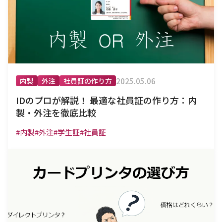
2025.05.06
内製
外注
社員証の作り方
IDのプロが解説！ 最適な社員証の作り方：内
製・外注を徹底比較
#内製
#外注
#学生証
#社員証