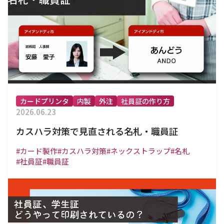
カードプリンタ
内製
外注
社員証の作り方
2026.06.23
カスハラ対策で見直される名札・職員証
#カード製作
#カスハラ対策
#ネックストラップ
#名札
#社員証
#職員証