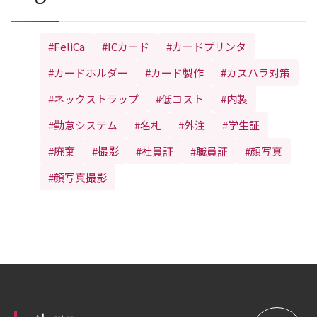
#FeliCa
#ICカード
#カードプリンタ
#カードホルダー
#カード製作
#カスハラ対策
#ネックストラップ
#低コスト
#内製
#勤怠システム
#名札
#外注
#学生証
#廃棄
#撮影
#社員証
#職員証
#顔写真
#顔写真撮影