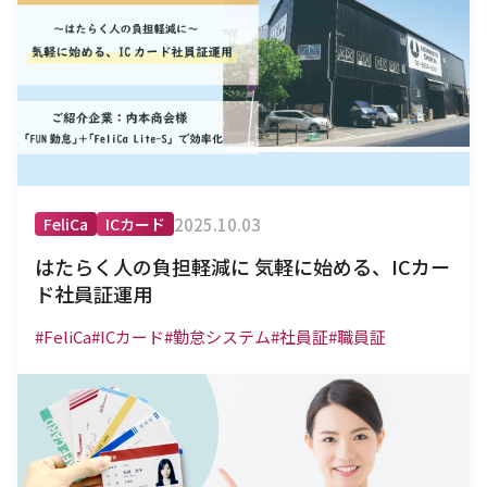
2025.10.03
FeliCa
ICカード
はたらく人の負担軽減に 気軽に始める、ICカー
ド社員証運用
#FeliCa
#ICカード
#勤怠システム
#社員証
#職員証